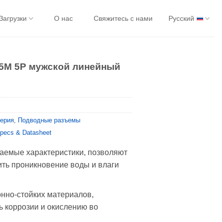
Загрузки
О нас
Свяжитесь с нами
Русский
L5M 5P мужской линейный
серия
,
Подводные разъемы
Specs & Datasheet
аемые характеристики, позволяют
ть проникновение воды и влаги
онно-стойких материалов,
ь коррозии и окислению во