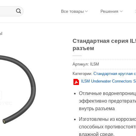
Все товары
Решения
ы
Стандартная серия I
разъем
Артикул:
IL5M
Категории:
Стандартная круглая 
IL5M Underwater Connectors 
Отличные водонепрониц
эффективно предотврати
внутрь разъема
Изготовлены из коррози
способных противостоят
влажной среде.