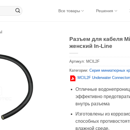
Все товары
Решения
ы
Разъем для кабеля Mi
женский In-Line
Артикул:
MCIL2F
Категории:
Серия миниатюрных к
MCIL2F Underwater Connector
Отличные водонепрониц
эффективно предотврати
внутрь разъема
Изготовлены из коррози
способных противостоят
влажной среде.