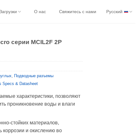
Загрузки
О нас
Свяжитесь с нами
Русский
cro серии MCIL2F 2P
руглых
,
Подводные разъемы
s Specs & Datasheet
аемые характеристики, позволяют
ть проникновение воды и влаги
онно-стойких материалов,
ь коррозии и окислению во