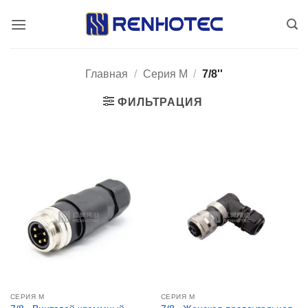
Skip
to
content
Главная
/
Серия М
/
7/8''
ФИЛЬТРАЦИЯ
СЕРИЯ М
СЕРИЯ М