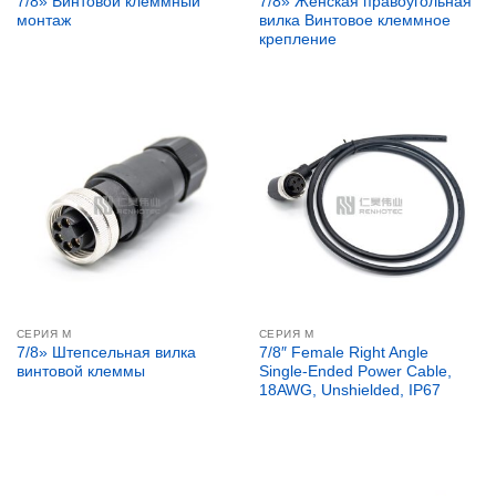
7/8» Винтовой клеммный
7/8» Женская правоугольная
монтаж
вилка Винтовое клеммное
крепление
СЕРИЯ М
СЕРИЯ М
7/8» Штепсельная вилка
7/8″ Female Right Angle
винтовой клеммы
Single-Ended Power Cable,
18AWG, Unshielded, IP67