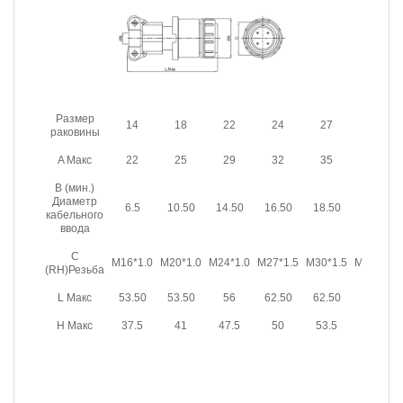
Размер
14
18
22
24
27
30
раковины
A Макс
22
25
29
32
35
39
B (мин.)
Диаметр
6.5
10.50
14.50
16.50
18.50
20.50
кабельного
ввода
C
M16*1.0
M20*1.0
M24*1.0
M27*1.5
M30*1.5
M33*1.5
(RH)Резьба
L Макс
53.50
53.50
56
62.50
62.50
62.50
H Макс
37.5
41
47.5
50
53.5
57.5