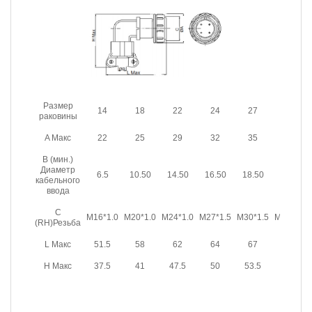
Размер
14
18
22
24
27
30
раковины
A Макс
22
25
29
32
35
39
B (мин.)
Диаметр
6.5
10.50
14.50
16.50
18.50
20.50
кабельного
ввода
C
M16*1.0
M20*1.0
M24*1.0
M27*1.5
M30*1.5
M33*1.5
(RH)Резьба
L Макс
51.5
58
62
64
67
71
H Макс
37.5
41
47.5
50
53.5
57.5