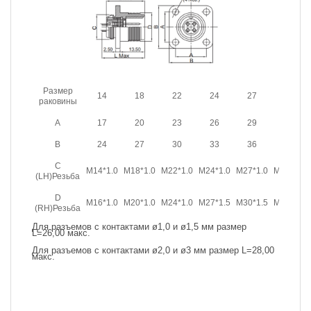
Размер
14
18
22
24
27
30
раковины
A
17
20
23
26
29
31
B
24
27
30
33
36
38
C
M14*1.0
M18*1.0
M22*1.0
M24*1.0
M27*1.0
M30*1.0
(LH)Резьба
D
M16*1.0
M20*1.0
M24*1.0
M27*1.5
M30*1.5
M33*1.5
(RH)Резьба
Для разъемов с контактами ø1,0 и ø1,5 мм размер
L=26,00 макс.
Для разъемов с контактами ø2,0 и ø3 мм размер L=28,00
макс.