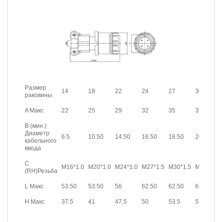
Размер
14
18
22
24
27
30
раковины
A Макс
22
25
29
32
35
39
B (мин.)
Диаметр
6.5
10.50
14.50
16.50
18.50
20.50
кабельного
ввода
C
M16*1.0
M20*1.0
M24*1.0
M27*1.5
M30*1.5
M33*1.5
(RH)Резьба
L Макс
53.50
53.50
56
62.50
62.50
62.50
H Макс
37.5
41
47.5
50
53.5
57.5