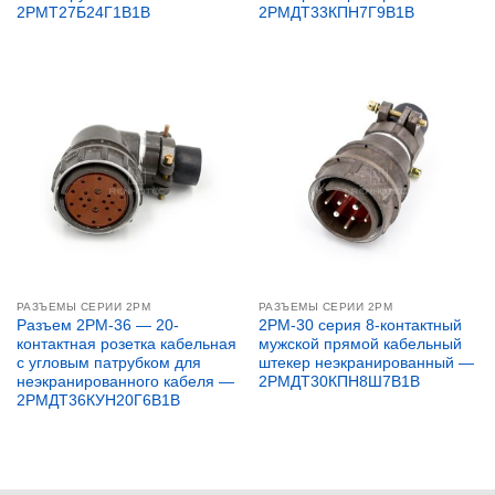
2РМТ27Б24Г1В1В
2РМДТ33КПН7Г9В1В
РАЗЪЕМЫ СЕРИИ 2PM
РАЗЪЕМЫ СЕРИИ 2PM
Разъем 2PM-36 — 20-
2PM-30 серия 8-контактный
контактная розетка кабельная
мужской прямой кабельный
с угловым патрубком для
штекер неэкранированный —
неэкранированного кабеля —
2РМДТ30КПН8Ш7В1В
2РМДТ36КУН20Г6В1В