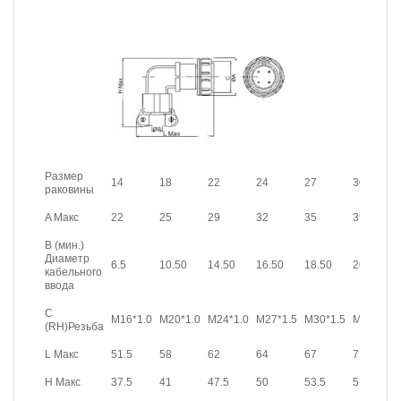
Размер
14
18
22
24
27
30
раковины
A Макс
22
25
29
32
35
39
B (мин.)
Диаметр
6.5
10.50
14.50
16.50
18.50
20.50
кабельного
ввода
C
M16*1.0
M20*1.0
M24*1.0
M27*1.5
M30*1.5
M33*1.5
(RH)Резьба
L Макс
51.5
58
62
64
67
71
H Макс
37.5
41
47.5
50
53.5
57.5