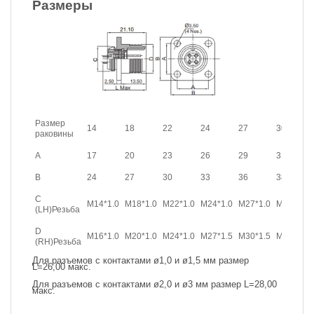
Размеры
Размер
14
18
22
24
27
30
раковины
A
17
20
23
26
29
31
B
24
27
30
33
36
38
C
M14*1.0
M18*1.0
M22*1.0
M24*1.0
M27*1.0
M30*1.0
(LH)Резьба
D
M16*1.0
M20*1.0
M24*1.0
M27*1.5
M30*1.5
M33*1.5
(RH)Резьба
Для разъемов с контактами ø1,0 и ø1,5 мм размер
L=26,00 макс.
Для разъемов с контактами ø2,0 и ø3 мм размер L=28,00
макс.