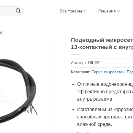
Все товары
Решения
ы
Подводный микросет
13-контактный с вну
Артикул:
DIL13F
Категории:
Серия микросетей
,
По
Отличные водонепрониц
эффективно предотврати
внутрь разъема
Изготовлены из коррози
способных противостоят
влажной среде.