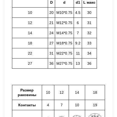
D
d
d1
L макс
10
20
M10*0.75
4.5
30
12
21
M12*0.75
6
31
14
24
M14*0.75
7
32
18
27
M18*0.75
9.2
33
22
31
M22*0.75
11
34
27
36
M27*0.75
13
36
Размер
10
12
14
18
раковины
Контакты
4
7
10
19