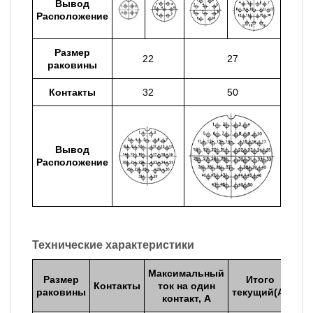
Вывод
Расположение
Размер
22
27
раковины
Контакты
32
50
Вывод
Расположение
Технические характеристики
Максимальный
Р
Размер
Итого
Контакты
ток на один
на
раковины
текущий(A)
контакт, A