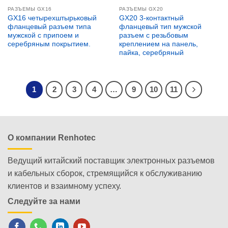
РАЗЪЕМЫ GX16
РАЗЪЕМЫ GX20
GX16 четырехштырьковый
GX20 3-контактный
фланцевый разъем типа
фланцевый тип мужской
мужской с припоем и
разъем с резьбовым
серебряным покрытием.
креплением на панель,
пайка, серебряный
1
2
3
4
…
9
10
11
О компании Renhotec
Ведущий китайский поставщик электронных разъемов
и кабельных сборок, стремящийся к обслуживанию
клиентов и взаимному успеху.
Следуйте за нами