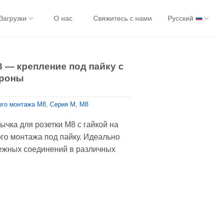
Загрузки
О нас
Свяжитесь с нами
Русский
8 — крепление под пайку с
ороны
ого монтажа M8
,
Серия М
,
M8
чка для розетки M8 с гайкой на
ого монтажа под пайку. Идеально
ежных соединений в различных