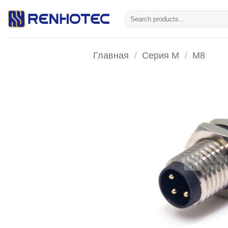
Skip
Искать:
to
content
Главная
/
Серия М
/
M8