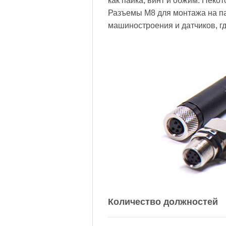
как пайка, винт и обжим. Нек
Разъемы M8 для монтажа на па
машиностроения и датчиков, г
Количество должностей