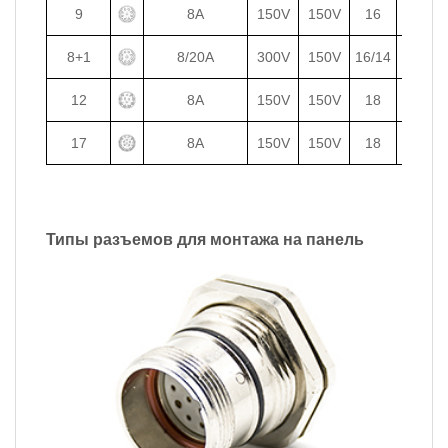
9
8A
150V
150V
16
1.5
8+1
8/20A
300V
150V
16/14
1.5/2.5
12
8A
150V
150V
18
1
17
8A
150V
150V
18
1
Типы разъемов для монтажа на панель