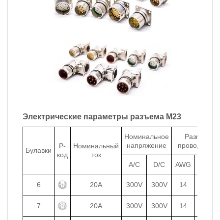
Электрические параметры разъема M23
Номинальное
Размер
напряжение
проводника
P-
Номинальный
Булавки
код
ток
A/C
D/C
AWG
mm²
6
20A
300V
300V
14
2.5
7
20A
300V
300V
14
2.5