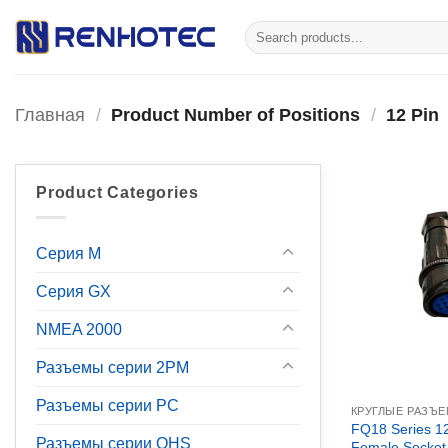
Skip
Искать:
to
content
Главная
/
Product Number of Positions
/
12 Pin
Product Categories
Серия М
Серия GX
NMEA 2000
Разъемы серии 2PM
Разъемы серии PC
КРУГЛЫЕ РАЗЪ
FQ18 Series 12
Разъемы серии OHS
Female Socket 