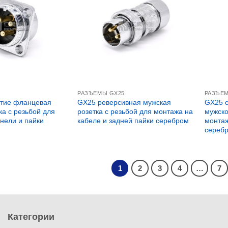
РАЗЪЕМЫ GX25
РАЗЪЕ
стие фланцевая
GX25 реверсивная мужская
GX25 с
ка с резьбой для
розетка с резьбой для монтажа на
мужско
нели и пайки
кабеле и задней пайки серебром
монтаж
сереб
1
2
3
4
…
7
Категории