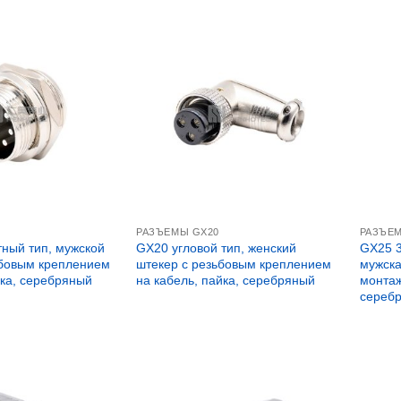
РАЗЪЕМЫ GX20
РАЗЪЕ
ный тип, мужской
GX20 угловой тип, женский
GX25 3
ьбовым креплением
штекер с резьбовым креплением
мужска
йка, серебряный
на кабель, пайка, серебряный
монтаж
сереб