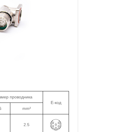
змер проводника
E-код
G
mm²
2.5