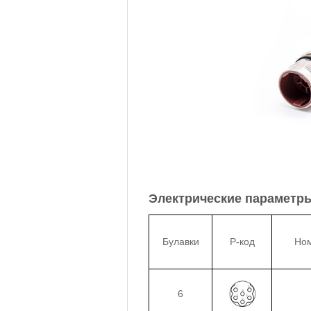
Электрические параметр
Булавки
P-код
Ном
6