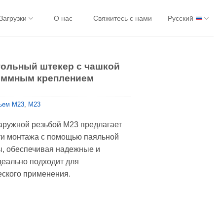
Загрузки
О нас
Свяжитесь с нами
Русский
гольный штекер с чашкой
еммным креплением
ъем M23
,
M23
аружной резьбой M23 предлагает
и монтажа с помощью паяльной
ы, обеспечивая надежные и
деально подходит для
ского применения.