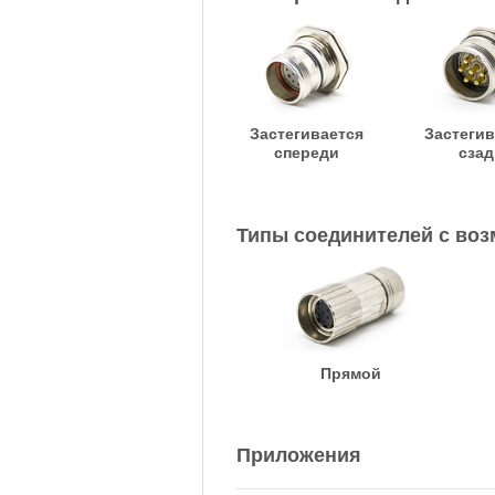
Застегивается
Застегив
спереди
сзад
Типы соединителей с во
Прямой
Приложения