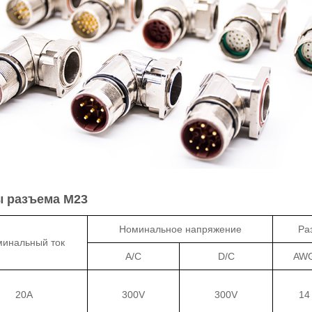
ы разъема M23
Номинальное напряжение
Ра
инальный ток
A/C
D/C
AW
20A
300V
300V
14