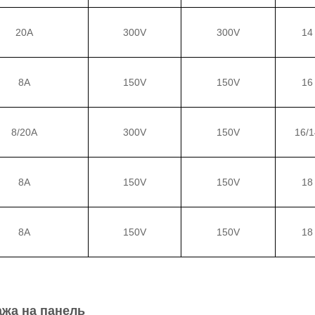
20A
300V
300V
14
8A
150V
150V
16
8/20A
300V
150V
16/1
8A
150V
150V
18
8A
150V
150V
18
жа на панель