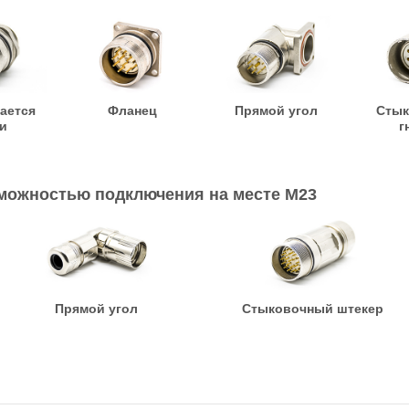
ается
Фланец
Прямой угол
Стык
и
г
зможностью подключения на месте M23
Прямой угол
Стыковочный штекер