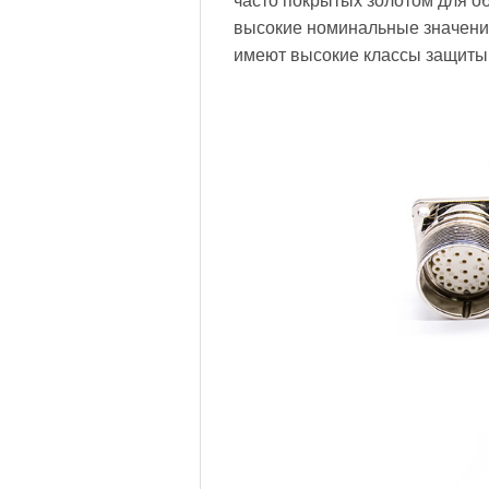
часто покрытых золотом для о
высокие номинальные значения
имеют высокие классы защиты I