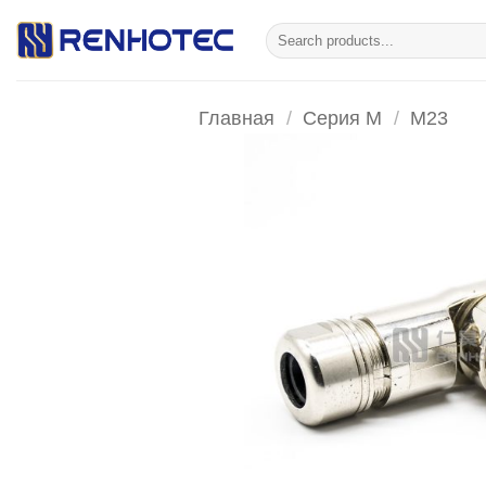
Skip
Искать:
to
content
Главная
/
Серия М
/
M23