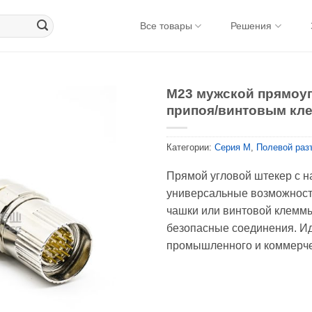
Все товары
Решения
M23 мужской прямоу
припоя/винтовым кл
Категории:
Серия М
,
Полевой раз
Прямой угловой штекер с н
универсальные возможност
чашки или винтовой клемм
безопасные соединения. И
промышленного и коммерче