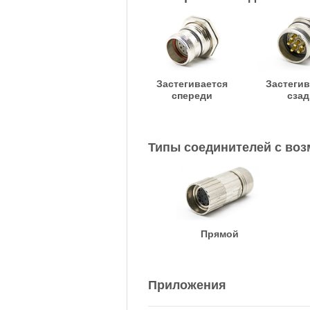
Застегивается
Застегив
спереди
сзад
Типы соединителей с во
Прямой
Приложения