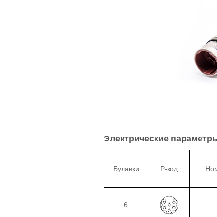
Электрические параметр
Булавки
P-код
Ном
6