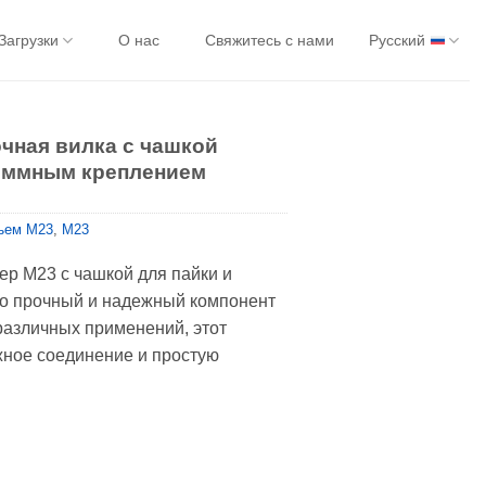
Загрузки
О нас
Свяжитесь с нами
Русский
чная вилка с чашкой
еммным креплением
ъем M23
,
M23
р M23 с чашкой для пайки и
о прочный и надежный компонент
азличных применений, этот
жное соединение и простую