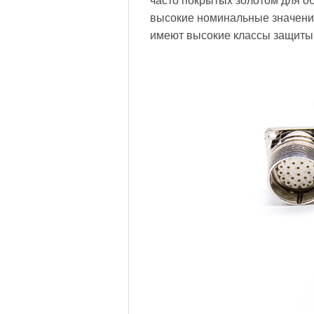
часто покрытых золотом для о
высокие номинальные значения
имеют высокие классы защиты I