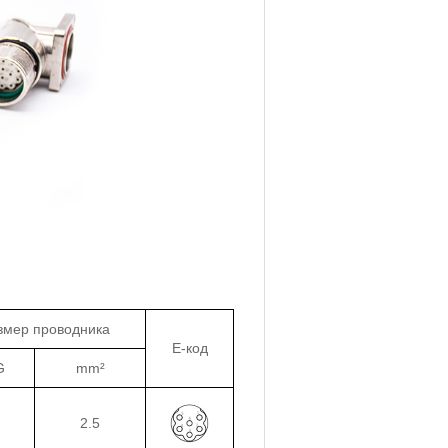
змер проводника
E-код
G
mm²
2.5