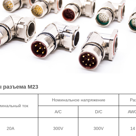
ы разъема M23
Номинальное напряжение
Ра
инальный ток
A/C
D/C
AW
20A
300V
300V
14