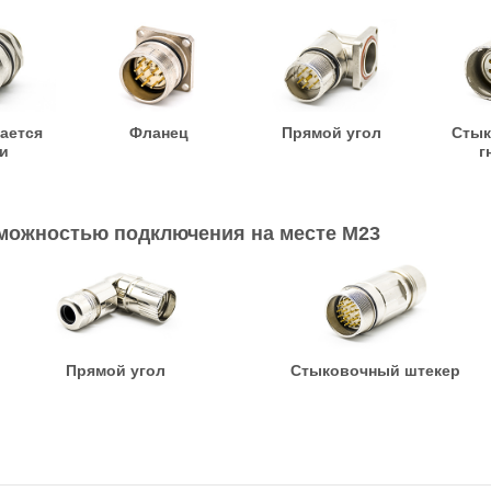
ается
Фланец
Прямой угол
Стык
и
г
зможностью подключения на месте M23
Прямой угол
Стыковочный штекер