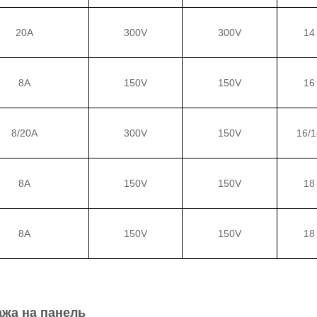
20A
300V
300V
14
8A
150V
150V
16
8/20A
300V
150V
16/1
8A
150V
150V
18
8A
150V
150V
18
жа на панель