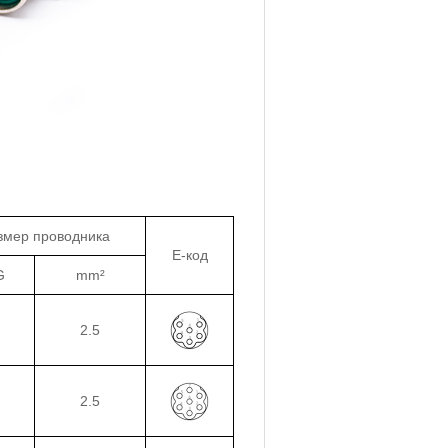
змер проводника
E-код
G
mm²
2.5
2.5