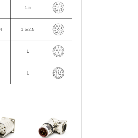
1.5
4
1.5/2.5
1
1