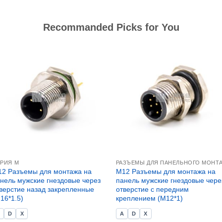
Recommanded Picks for You
РИЯ М
2 Разъемы для монтажа на
M12 Разъемы для монтажа на
нель мужские гнездовые через
панель мужские гнездовые чере
верстие назад закрепленные
отверстие с передним
16*1.5)
креплением (M12*1)
A
D
X
A
D
X