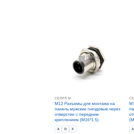
СЕРИЯ М
СЕ
M12 Разъемы для монтажа на
M1
панель мужские гнездовые через
па
отверстие с передним
от
креплением (M16*1.5)
(M
A
D
X