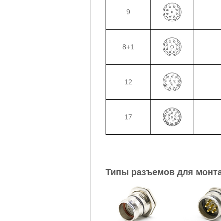
9
8+1
12
17
Типы разъемов для монта