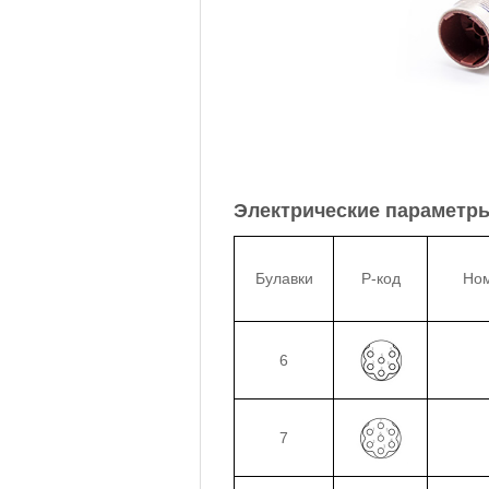
Электрические параметр
Булавки
P-код
Ном
6
7