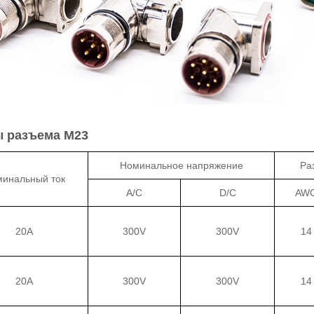
ы разъема M23
Номинальное напряжение
Ра
инальный ток
A/C
D/C
AW
20A
300V
300V
14
20A
300V
300V
14