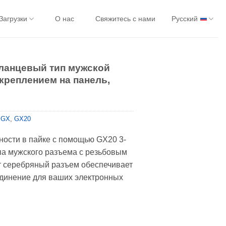
Загрузки
О нас
Свяжитесь с нами
Русский
ланцевый тип мужской
креплением на панель,
 GX
,
GX20
ности в пайке с помощью GX20 3-
па мужского разъема с резьбовым
т серебряный разъем обеспечивает
единение для ваших электронных