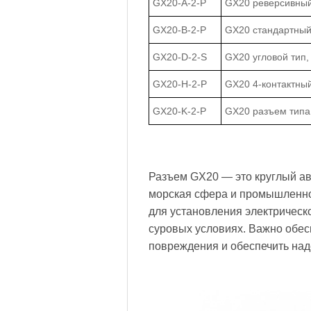
GX20-A-2-P
GX20 реверсивный 
GX20-B-2-P
GX20 стандартный 
GX20-D-2-S
GX20 угловой тип,
GX20-H-2-P
GX20 4-контактны
GX20-K-2-P
GX20 разъем типа 
Разъем GX20 — это круглый ави
морская сфера и промышленнос
для установления электрическ
суровых условиях. Важно обес
повреждения и обеспечить на