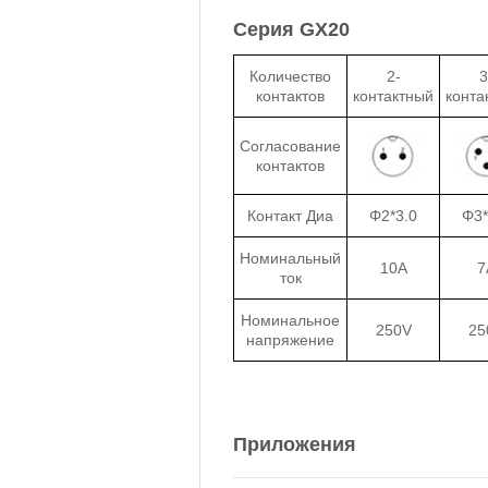
Серия GX20
Количество
2-
3
контактов
контактный
конта
Согласование
контактов
Контакт Диа
Φ2*3.0
Φ3*
Номинальный
10A
7
ток
Номинальное
250V
25
напряжение
Приложения