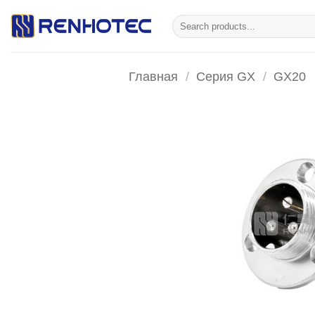
Skip
Искать:
to
content
Главная
/
Серия GX
/
GX20