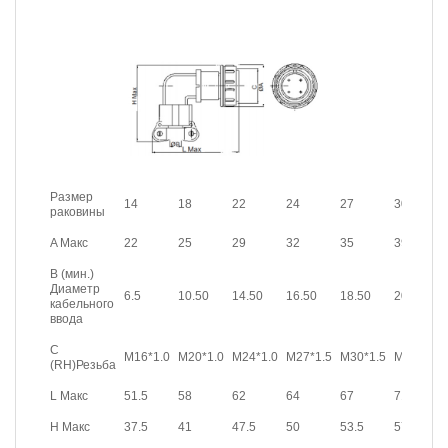
Размер
14
18
22
24
27
30
раковины
A Макс
22
25
29
32
35
39
B (мин.)
Диаметр
6.5
10.50
14.50
16.50
18.50
20.50
кабельного
ввода
C
M16*1.0
M20*1.0
M24*1.0
M27*1.5
M30*1.5
M33*1.5
(RH)Резьба
L Макс
51.5
58
62
64
67
71
H Макс
37.5
41
47.5
50
53.5
57.5