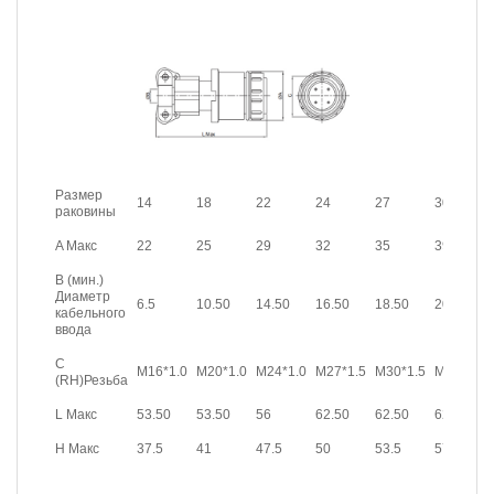
Размер
14
18
22
24
27
30
раковины
A Макс
22
25
29
32
35
39
B (мин.)
Диаметр
6.5
10.50
14.50
16.50
18.50
20.50
кабельного
ввода
C
M16*1.0
M20*1.0
M24*1.0
M27*1.5
M30*1.5
M33*1.5
(RH)Резьба
L Макс
53.50
53.50
56
62.50
62.50
62.50
H Макс
37.5
41
47.5
50
53.5
57.5