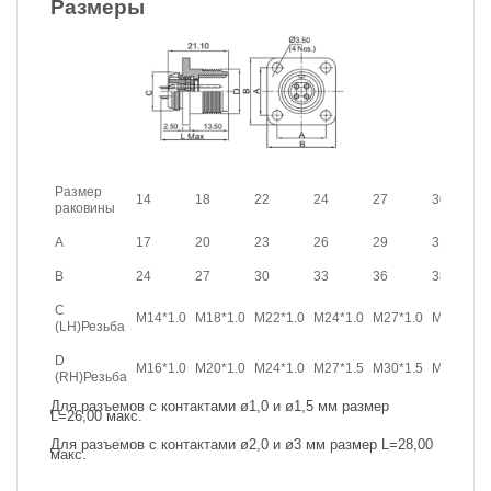
Размеры
Размер
14
18
22
24
27
30
раковины
A
17
20
23
26
29
31
B
24
27
30
33
36
38
C
M14*1.0
M18*1.0
M22*1.0
M24*1.0
M27*1.0
M30*1.0
(LH)Резьба
D
M16*1.0
M20*1.0
M24*1.0
M27*1.5
M30*1.5
M33*1.5
(RH)Резьба
Для разъемов с контактами ø1,0 и ø1,5 мм размер
L=26,00 макс.
Для разъемов с контактами ø2,0 и ø3 мм размер L=28,00
макс.