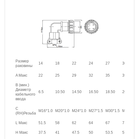
Размер
14
18
22
24
27
30
раковины
A Макс
22
25
29
32
35
39
B (мин.)
Диаметр
6.5
10.50
14.50
16.50
18.50
20.50
кабельного
ввода
C
M16*1.0
M20*1.0
M24*1.0
M27*1.5
M30*1.5
M33*1.5
(RH)Резьба
L Макс
51.5
58
62
64
67
71
H Макс
37.5
41
47.5
50
53.5
57.5