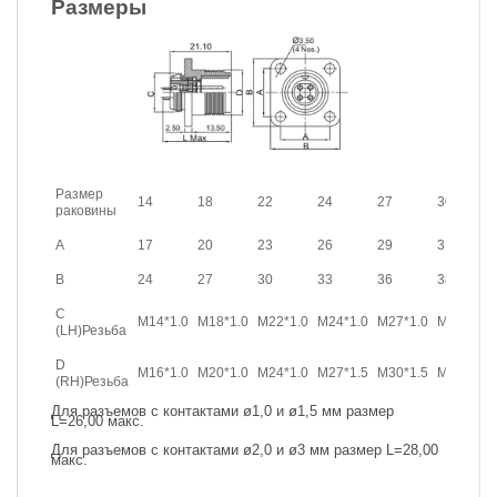
Размеры
Размер
14
18
22
24
27
30
раковины
A
17
20
23
26
29
31
B
24
27
30
33
36
38
C
M14*1.0
M18*1.0
M22*1.0
M24*1.0
M27*1.0
M30*1.0
(LH)Резьба
D
M16*1.0
M20*1.0
M24*1.0
M27*1.5
M30*1.5
M33*1.5
(RH)Резьба
Для разъемов с контактами ø1,0 и ø1,5 мм размер
L=26,00 макс.
Для разъемов с контактами ø2,0 и ø3 мм размер L=28,00
макс.