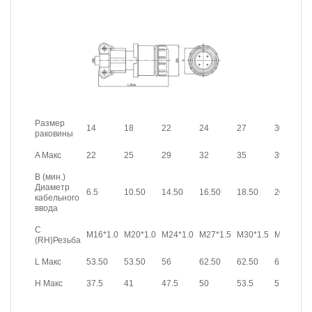
Размер
14
18
22
24
27
30
раковины
A Макс
22
25
29
32
35
39
B (мин.)
Диаметр
6.5
10.50
14.50
16.50
18.50
20.50
кабельного
ввода
C
M16*1.0
M20*1.0
M24*1.0
M27*1.5
M30*1.5
M33*1.5
(RH)Резьба
L Макс
53.50
53.50
56
62.50
62.50
62.50
H Макс
37.5
41
47.5
50
53.5
57.5