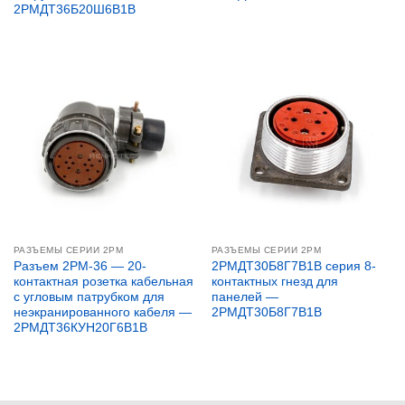
2РМДТ36Б20Ш6В1В
РАЗЪЕМЫ СЕРИИ 2PM
РАЗЪЕМЫ СЕРИИ 2PM
Разъем 2PM-36 — 20-
2РМДТ30Б8Г7В1В серия 8-
контактная розетка кабельная
контактных гнезд для
с угловым патрубком для
панелей —
неэкранированного кабеля —
2РМДТ30Б8Г7В1В
2РМДТ36КУН20Г6В1В