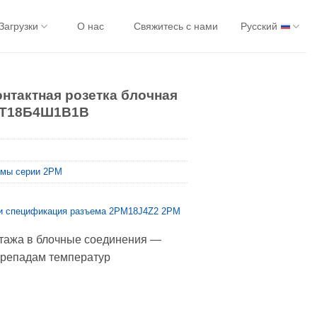
Загрузки
О нас
Свяжитесь с нами
Русский
онтактная розетка блочная
ДТ18Б4Ш1В1В
мы серии 2PM
 и спецификация разъема 2PM18J4Z2 2PM
нтажа в блочные соединения —
ерепадам температур