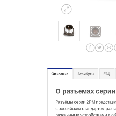
Описание
Атрибуты
FAQ
О разъемах серии
Разъёмы серии 2PM представля
с российским стандартом раз
различными устройствами и об