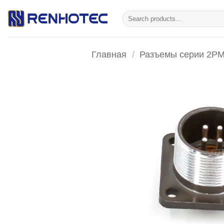
Skip
Искать:
to
content
Главная
/
Разъемы серии 2P