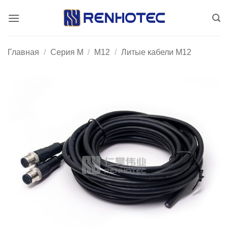
Skip
to
content
Главная
/
Серия М
/
M12
/
Литые кабели M12