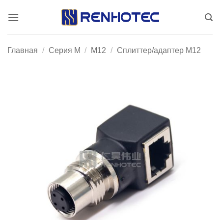
Skip
to
content
Главная
/
Серия М
/
M12
/
Сплиттер/адаптер M12