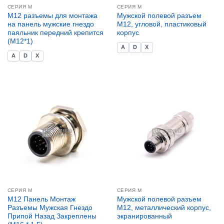
СЕРИЯ М
СЕРИЯ М
M12 разъемы для монтажа
Мужской полевой разъем
на панель мужские гнездо
M12, угловой, пластиковый
паяльник передний крепится
корпус
(M12*1)
A
D
X
A
D
X
СЕРИЯ М
СЕРИЯ М
M12 Панель Монтаж
Мужской полевой разъем
Разъемы Мужская Гнездо
M12, металлический корпус,
Припой Назад Закреплены
экранированный