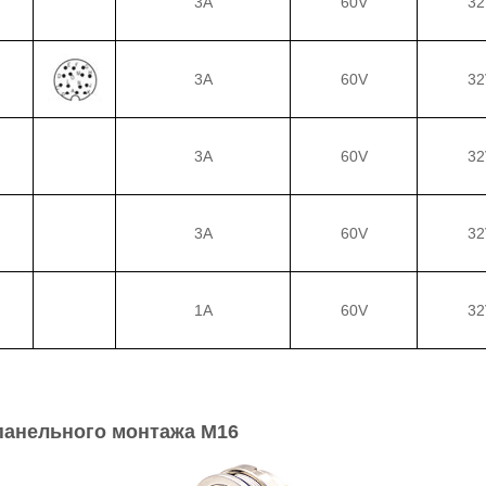
3A
60V
32
3A
60V
32
3A
60V
32
3A
60V
32
1A
60V
32
панельного монтажа M16