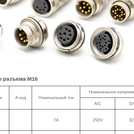
ы разъема M16
Номинальное напряж
е
А-код
Номинальный ток
A/C
D/
7A
250V
32