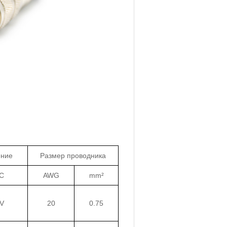
ение
Размер проводника
C
AWG
mm²
V
20
0.75