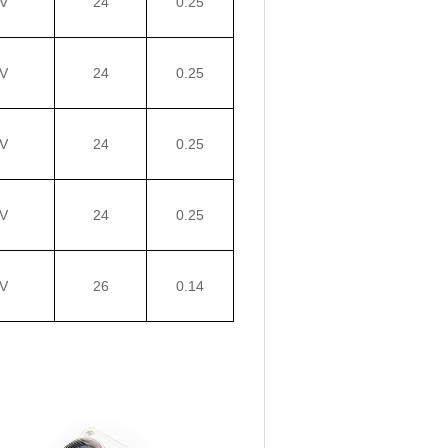
V
24
0.25
V
24
0.25
V
24
0.25
V
24
0.25
V
26
0.14