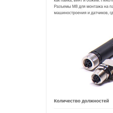
как пайка, винт и обжим. Нек
Разъемы M8 для монтажа на па
машиностроения и датчиков, г
Количество должностей