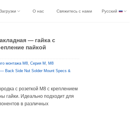
Загрузки
О нас
Свяжитесь с нами
Русский
акладная — гайка с
репление пайкой
ого монтажа M8
,
Серия М
,
M8
 — Back Side Nut Solder Mount Specs &
родка с розеткой M8 с креплением
ны гайки. Идеально подходит для
понентов в различных