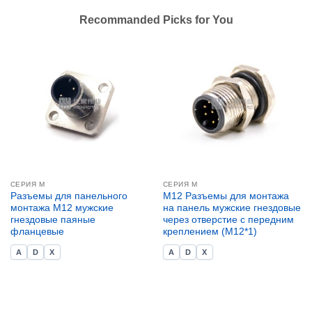
Recommanded Picks for You
СЕРИЯ М
СЕРИЯ М
Разъемы для панельного
M12 Разъемы для монтажа
монтажа M12 мужские
на панель мужские гнездовые
гнездовые паяные
через отверстие с передним
фланцевые
креплением (M12*1)
A
D
X
A
D
X