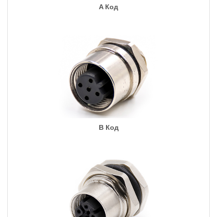
A Код
B Код