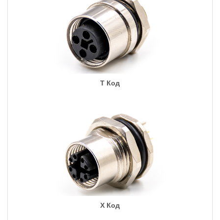
T Код
X Код