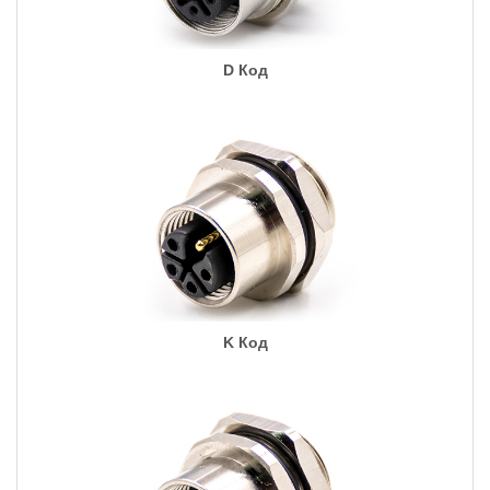
D Код
K Код