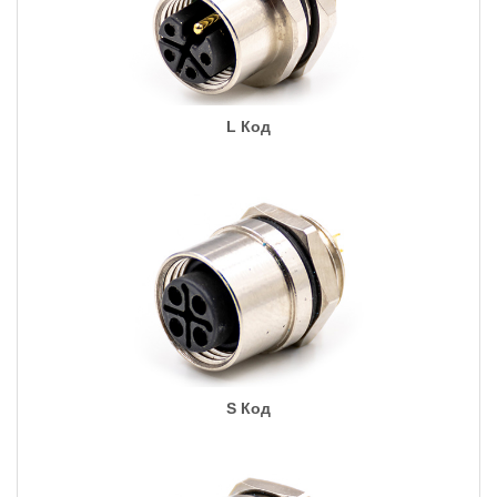
L Код
S Код