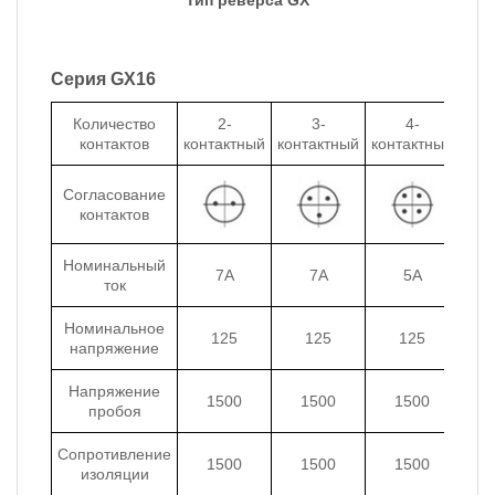
Тип реверса GX
Серия GX16
Количество
2-
3-
4-
контактов
контактный
контактный
контактный
кон
Согласование
контактов
Номинальный
7A
7A
5A
ток
Номинальное
125
125
125
напряжение
Напряжение
1500
1500
1500
пробоя
Сопротивление
1500
1500
1500
изоляции