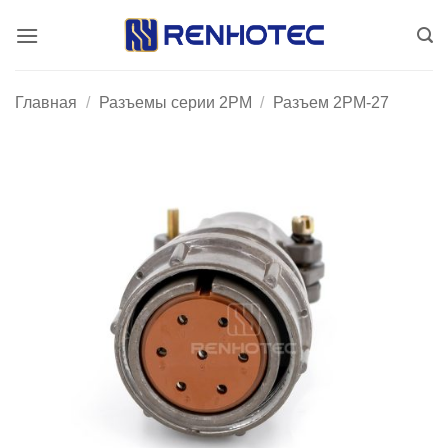
Skip
to
content
Главная
/
Разъемы серии 2PM
/
Разъем 2PM-27