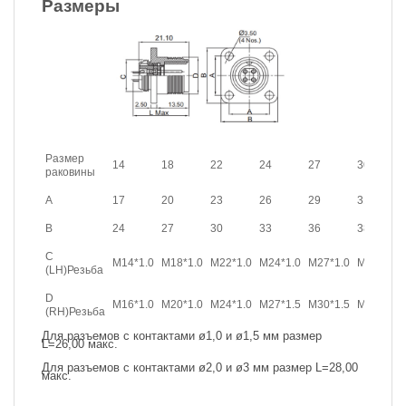
Размеры
Размер
14
18
22
24
27
30
раковины
A
17
20
23
26
29
31
B
24
27
30
33
36
38
C
M14*1.0
M18*1.0
M22*1.0
M24*1.0
M27*1.0
M30*1.0
(LH)Резьба
D
M16*1.0
M20*1.0
M24*1.0
M27*1.5
M30*1.5
M33*1.5
(RH)Резьба
Для разъемов с контактами ø1,0 и ø1,5 мм размер
L=26,00 макс.
Для разъемов с контактами ø2,0 и ø3 мм размер L=28,00
макс.