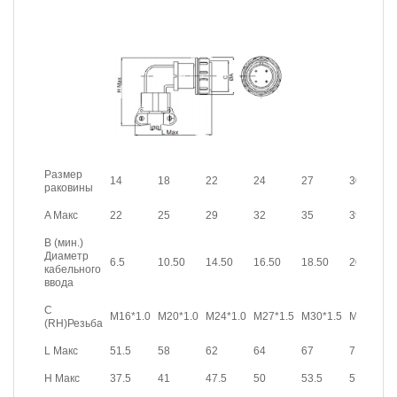
Размер
14
18
22
24
27
30
раковины
A Макс
22
25
29
32
35
39
B (мин.)
Диаметр
6.5
10.50
14.50
16.50
18.50
20.50
кабельного
ввода
C
M16*1.0
M20*1.0
M24*1.0
M27*1.5
M30*1.5
M33*1.5
(RH)Резьба
L Макс
51.5
58
62
64
67
71
H Макс
37.5
41
47.5
50
53.5
57.5