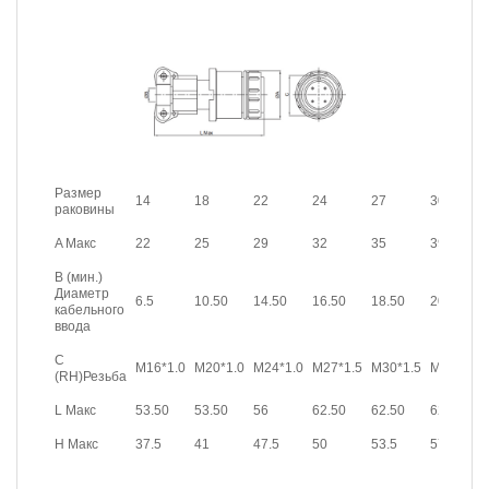
Размер
14
18
22
24
27
30
раковины
A Макс
22
25
29
32
35
39
B (мин.)
Диаметр
6.5
10.50
14.50
16.50
18.50
20.50
кабельного
ввода
C
M16*1.0
M20*1.0
M24*1.0
M27*1.5
M30*1.5
M33*1.5
(RH)Резьба
L Макс
53.50
53.50
56
62.50
62.50
62.50
H Макс
37.5
41
47.5
50
53.5
57.5