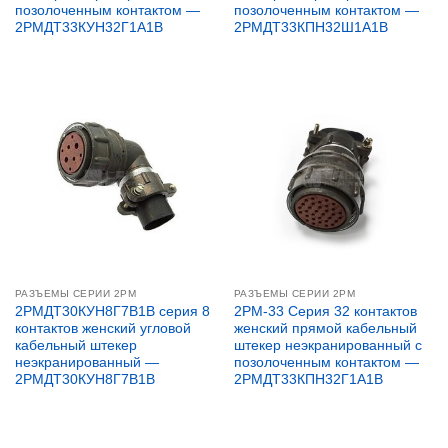
позолоченным контактом —
позолоченным контактом —
2РМДТ33КУН32Г1А1В
2РМДТ33КПН32Ш1А1В
РАЗЪЕМЫ СЕРИИ 2PM
РАЗЪЕМЫ СЕРИИ 2PM
2РМДТ30КУН8Г7В1В серия 8
2PM-33 Серия 32 контактов
контактов женский угловой
женский прямой кабельный
кабельный штекер
штекер неэкранированный с
неэкранированный —
позолоченным контактом —
2РМДТ30КУН8Г7В1В
2РМДТ33КПН32Г1А1В