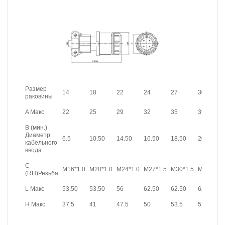
Размер
14
18
22
24
27
30
раковины
A Макс
22
25
29
32
35
39
B (мин.)
Диаметр
6.5
10.50
14.50
16.50
18.50
20.50
кабельного
ввода
C
M16*1.0
M20*1.0
M24*1.0
M27*1.5
M30*1.5
M33*1.5
(RH)Резьба
L Макс
53.50
53.50
56
62.50
62.50
62.50
H Макс
37.5
41
47.5
50
53.5
57.5