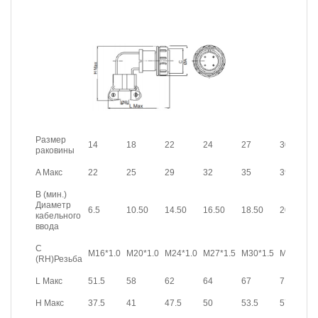
Размер
14
18
22
24
27
30
раковины
A Макс
22
25
29
32
35
39
B (мин.)
Диаметр
6.5
10.50
14.50
16.50
18.50
20.50
кабельного
ввода
C
M16*1.0
M20*1.0
M24*1.0
M27*1.5
M30*1.5
M33*1.5
(RH)Резьба
L Макс
51.5
58
62
64
67
71
H Макс
37.5
41
47.5
50
53.5
57.5