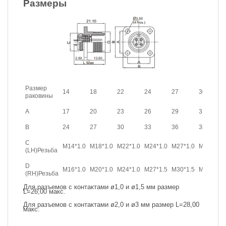
Размеры
Размер
14
18
22
24
27
30
раковины
A
17
20
23
26
29
31
B
24
27
30
33
36
38
C
M14*1.0
M18*1.0
M22*1.0
M24*1.0
M27*1.0
M30*1.0
(LH)Резьба
D
M16*1.0
M20*1.0
M24*1.0
M27*1.5
M30*1.5
M33*1.5
(RH)Резьба
Для разъемов с контактами ø1,0 и ø1,5 мм размер
L=26,00 макс.
Для разъемов с контактами ø2,0 и ø3 мм размер L=28,00
макс.