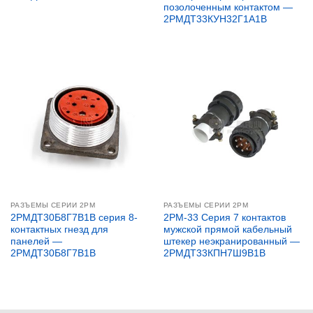
позолоченным контактом —
2РМДТ33КУН32Г1А1В
РАЗЪЕМЫ СЕРИИ 2PM
РАЗЪЕМЫ СЕРИИ 2PM
2РМДТ30Б8Г7В1В серия 8-
2PM-33 Серия 7 контактов
контактных гнезд для
мужской прямой кабельный
панелей —
штекер неэкранированный —
2РМДТ30Б8Г7В1В
2РМДТ33КПН7Ш9В1В