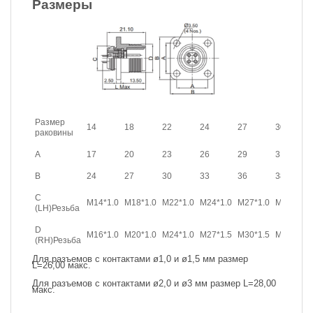
Размеры
Размер
14
18
22
24
27
30
раковины
A
17
20
23
26
29
31
B
24
27
30
33
36
38
C
M14*1.0
M18*1.0
M22*1.0
M24*1.0
M27*1.0
M30*1.0
(LH)Резьба
D
M16*1.0
M20*1.0
M24*1.0
M27*1.5
M30*1.5
M33*1.5
(RH)Резьба
Для разъемов с контактами ø1,0 и ø1,5 мм размер
L=26,00 макс.
Для разъемов с контактами ø2,0 и ø3 мм размер L=28,00
макс.