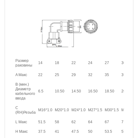
Размер
14
18
22
24
27
30
раковины
A Макс
22
25
29
32
35
39
B (мин.)
Диаметр
6.5
10.50
14.50
16.50
18.50
20.50
кабельного
ввода
C
M16*1.0
M20*1.0
M24*1.0
M27*1.5
M30*1.5
M33*1.5
(RH)Резьба
L Макс
51.5
58
62
64
67
71
H Макс
37.5
41
47.5
50
53.5
57.5