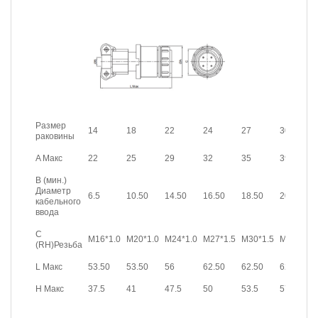
Размер
14
18
22
24
27
30
раковины
A Макс
22
25
29
32
35
39
B (мин.)
Диаметр
6.5
10.50
14.50
16.50
18.50
20.50
кабельного
ввода
C
M16*1.0
M20*1.0
M24*1.0
M27*1.5
M30*1.5
M33*1.5
(RH)Резьба
L Макс
53.50
53.50
56
62.50
62.50
62.50
H Макс
37.5
41
47.5
50
53.5
57.5