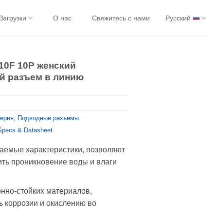
Загрузки
О нас
Свяжитесь с нами
Русский
10F 10P женский
й разъем в линию
серия
,
Подводные разъемы
Specs & Datasheet
аемые характеристики, позволяют
ть проникновение воды и влаги
онно-стойких материалов,
ь коррозии и окислению во