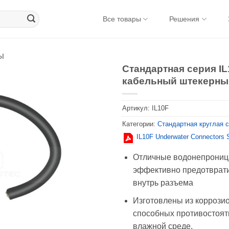
Все товары
Решения
ы
Стандартная серия IL
кабельный штекерны
Артикул:
IL10F
Категории:
Стандартная круглая 
IL10F Underwater Connectors 
Отличные водонепрониц
эффективно предотврати
внутрь разъема
Изготовлены из коррози
способных противостоят
влажной среде.