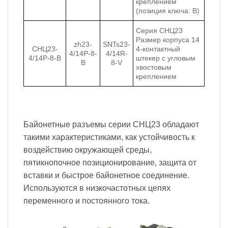
креплением
(позиция ключа: B)
Серия СНЦ23
Размер корпуса 14
zh23-
SNTs23-
СНЦ23-
4-контактный
4/14P-8-
4/14R-
4/14Р-8-В
штекер с угловым
B
8-V
хвостовым
креплением
Байонетные разъемы серии СНЦ23 обладают
такими характеристиками, как устойчивость к
воздействию окружающей среды,
пятикнопочное позиционирование, защита от
вставки и быстрое байонетное соединение.
Используются в низкочастотных цепях
переменного и постоянного тока.