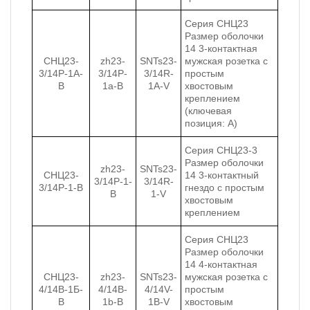
Серия СНЦ23
Размер оболочки
14 3-контактная
СНЦ23-
zh23-
SNTs23-
мужская розетка с
3/14Р-1А-
3/14P-
3/14R-
простым
В
1a-B
1А-V
хвостовым
креплением
(ключевая
позиция: A)
Серия СНЦ23-3
Размер оболочки
zh23-
SNTs23-
СНЦ23-
14 3-контактный
3/14P-1-
3/14R-
3/14Р-1-В
гнездо с простым
B
1-V
хвостовым
креплением
Серия СНЦ23
Размер оболочки
14 4-контактная
СНЦ23-
zh23-
SNTs23-
мужская розетка с
4/14В-1Б-
4/14B-
4/14V-
простым
В
1b-B
1B-V
хвостовым