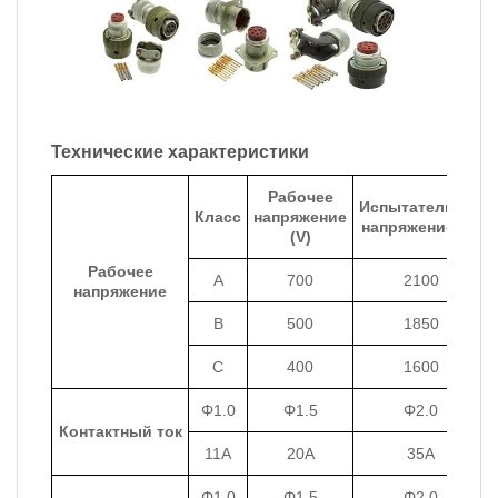
Технические характеристики
Рабочее
Испытательное
Класс
напряжение
напряжение (V)
(V)
Рабочее
A
700
2100
напряжение
B
500
1850
C
400
1600
Φ1.0
Φ1.5
Φ2.0
Контактный ток
11A
20A
35A
Φ1.0
Φ1.5
Φ2.0