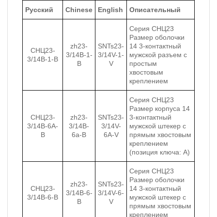
Русский
Chinese
English
Описательный
Серия СНЦ23
Размер оболочки
zh23-
SNTs23-
14 3-контактный
СНЦ23-
3/14B-1-
3/14V-1-
мужской разъем с
3/14В-1-В
B
V
простым
хвостовым
креплением
Серия СНЦ23
Размер корпуса 14
СНЦ23-
zh23-
SNTs23-
3-контактный
3/14В-6А-
3/14B-
3/14V-
мужской штекер с
В
6a-B
6A-V
прямым хвостовым
креплением
(позиция ключа: A)
Серия СНЦ23
Размер оболочки
zh23-
SNTs23-
СНЦ23-
14 3-контактный
3/14B-6-
3/14V-6-
3/14В-6-В
мужской штекер с
B
V
прямым хвостовым
креплением