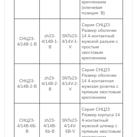
креплением
(ключевая
позиция: B)
Серия СНЦ23
Размер оболочки
zh23-
SNTs23-
14 4-контактный
СНЦ23-
4/14B-1-
4/14V-1-
мужской разъем с
4/14В-1-В
B
V
простым
хвостовым
креплением
Серия СНЦ23
Размер оболочки
zh23-
SNTs23-
СНЦ23-
14 4-контактная
4/14B-2-
4/14V-2-
4/14В-2-В
мужская розетка с
B
V
прямым хвостовым
креплением
Серия СНЦ23
Размер корпуса 14
СНЦ23-
zh23-
SNTs23-
4-контактный
4/14В-6Б-
4/14B-
4/14V-
мужской штекер с
В
6b-B
6B-V
прямым хвостовым
креплением