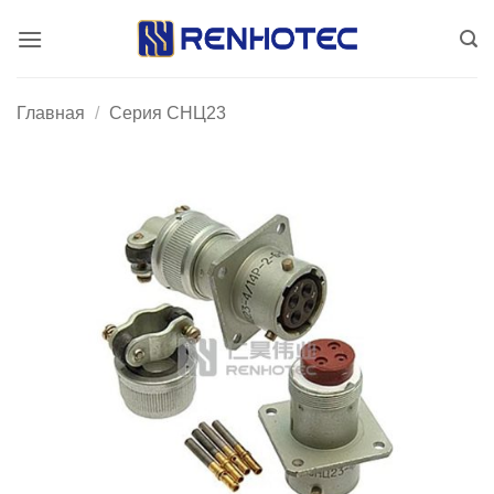
Skip
to
content
Главная
/
Серия CНЦ23