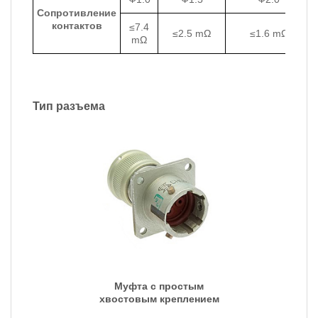
Сопротивление
контактов
≤7.4
≤2.5 mΩ
≤1.6 mΩ
mΩ
Тип разъема
Муфта с простым
хвостовым креплением