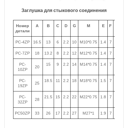
Заглушка для стыкового соединения
Номер
A
B
C
D
G
M
E
F
L
детали
PC-4ZP
16.5
13
6
2.2
10
M10*0.75
1.4
7
34
PC-7ZP
18
13.2
8
2.2
12
M12*0.75
1.4
7
36
PC-
15
9
2.2
14
M14*0.75
1.4
7
39
20
10ZP
PC-
18.5
11
2.2
18
M18*0.75
1.5
7
41
25
19ZP
PC-
21.5
15
2.2
22
M22*0.75
1.8
7
42.9
28
32ZP
PC50ZP
33
26
17
2.2
27
M27*1
1.9
7
42.2