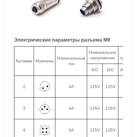
Электрические параметры разъема M9
Номинальное
Разме
напряжение
проводн
Номинальный
Булавки
Мужчина
ток
A/C
D/C
AWG
2
4A
125V
125V
24
0
3
4A
125V
125V
24
0
4
3A
125V
125V
24
0