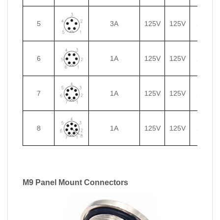
5
3A
125V
125V
24
0
6
1A
125V
125V
26
0
7
1A
125V
125V
26
0
8
1A
125V
125V
26
0
M9 Panel Mount Connectors