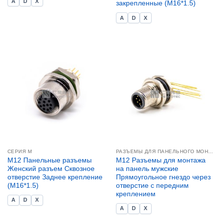
A
D
X
закрепленные (M16*1.5)
A
D
X
СЕРИЯ М
РАЗЪЕМЫ ДЛЯ ПАНЕЛЬНОГО МОНТАЖА M12
M12 Панельные разъемы
M12 Разъемы для монтажа
Женский разъем Сквозное
на панель мужские
отверстие Заднее крепление
Прямоугольное гнездо через
(M16*1.5)
отверстие с передним
креплением
A
D
X
A
D
X