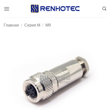
Skip
to
content
Главная
/
Серия М
/
M9