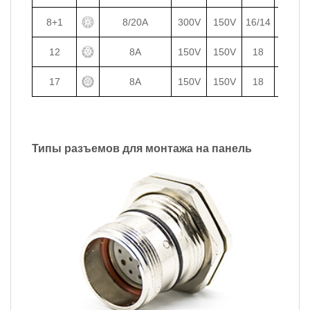
8+1
8/20A
300V
150V
16/14
1.5/2.5
12
8A
150V
150V
18
1
17
8A
150V
150V
18
1
Типы разъемов для монтажа на панель