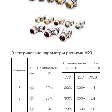
Электрические параметры разъема M23
Номинальное
Размер
напряжение
проводника
P-
Номинальный
Булавки
код
ток
A/C
D/C
AWG
mm²
6
20A
300V
300V
14
2.5
7
20A
300V
300V
14
2.5
9
8A
150V
150V
16
1.5