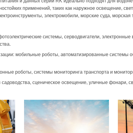
итания и данных серии RK идеально подходят для водон
остойких применений, таких как наружное освещение, све
лектроинструменты, электромобили, морские суда, морская 
фотоэлектрические системы, серводвигатели, электронные
ства.
зации: мобильные роботы, автоматизированные системы об
онные роботы, системы мониторинга транспорта и монитор
 садоводства, сценическое освещение, уличные фонари, с