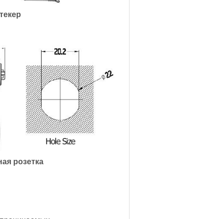
текер
ая розетка