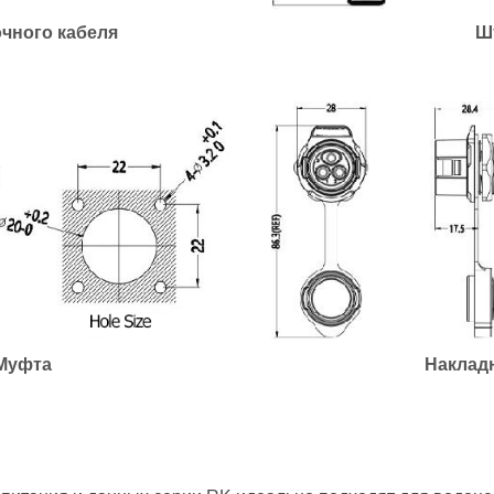
чного кабеля
Ш
Муфта
Накладн