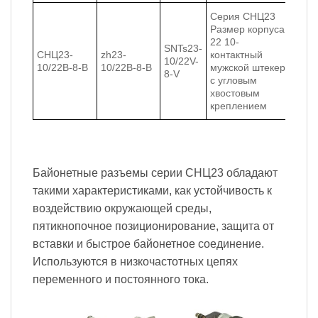
Серия СНЦ23
Размер корпуса
22 10-
SNTs23-
СНЦ23-
zh23-
контактный
10/22V-
10/22В-8-В
10/22В-8-В
мужской штекер
8-V
с угловым
хвостовым
креплением
Байонетные разъемы серии СНЦ23 обладают
такими характеристиками, как устойчивость к
воздействию окружающей среды,
пятикнопочное позиционирование, защита от
вставки и быстрое байонетное соединение.
Используются в низкочастотных цепях
переменного и постоянного тока.