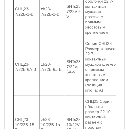
оболочки 22 7-
SNTs23-
контактная
СНЦ23-
zh23-
7/22V-2-
мужская
7/22В-2-В
7/22В-2-В
V
розетка с
прямым
хвостовым
креплением
Серия СНЦ23
Размер корпуса
22 7-
контактный
SNTs23-
СНЦ23-
zh23-
мужской штекер
7/22V-
7/22В-6А-В
7/22В-6a-В
с прямым
6A-V
хвостовым
креплением
(позиция
ключа: A)
СНЦ23 Серия
оболочки
размер 22 10
контактный
СНЦ23-
zh23-
SNTs23-
разъем с
10/22В-1Б-
10/22В-1b-
10/22V-
простым