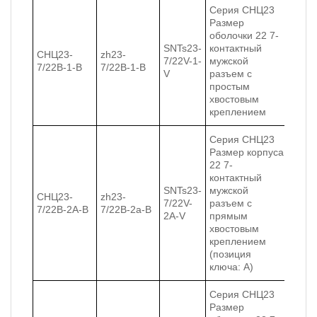
Серия СНЦ23
Размер
оболочки 22 7-
SNTs23-
контактный
СНЦ23-
zh23-
7/22V-1-
мужской
7/22В-1-В
7/22В-1-В
V
разъем с
простым
хвостовым
креплением
Серия СНЦ23
Размер корпуса
22 7-
контактный
SNTs23-
мужской
СНЦ23-
zh23-
7/22V-
разъем с
7/22В-2А-В
7/22В-2a-В
2A-V
прямым
хвостовым
креплением
(позиция
ключа: A)
Серия СНЦ23
Размер