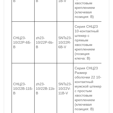
В
В
1B-V
хвостовым
креплением
(ключевая
позиция: B)
Серия СНЦ23
10-контактный
штекер с
СНЦ23-
zh23-
SNTs23-
прямым
10/22Р-6Б-
10/22Р-6b-
10/22R-
хвостовым
В
В
6B-V
креплением
(позиция
ключа: B)
Серия СНЦ23
Размер
оболочки 22 10-
контактный
СНЦ23-
zh23-
SNTs23-
мужской штекер
10/22В-11Б-
10/22В-11b-
10/22V-
с простым
В
В
11B-V
хвостовым
креплением
(ключевая
позиция: B)