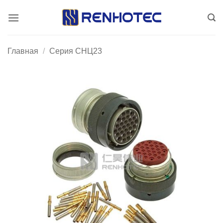
Skip
to
content
Главная
/
Серия CНЦ23