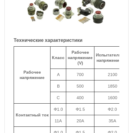
Технические характеристики
Рабочее
Испытательное
Класс
напряжение
напряжение (V)
(V)
Рабочее
A
700
2100
напряжение
B
500
1850
C
400
1600
Φ1.0
Φ1.5
Φ2.0
Контактный ток
11A
20A
35A
Φ1.0
Φ1.5
Φ2.0