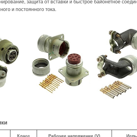
нирование, защита от вставки и быстрое байонетное соеди
ого и постоянного тока.
ики
Класс
Рабочее напряжение (V)
Испы