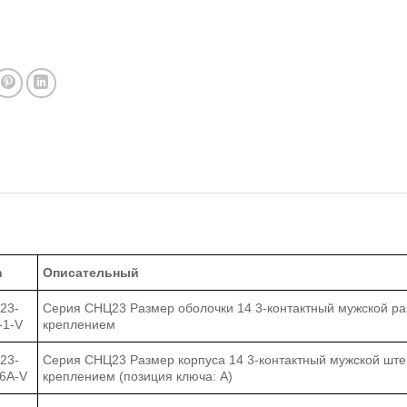
h
Описательный
23-
Серия СНЦ23 Размер оболочки 14 3-контактный мужской ра
-1-V
креплением
23-
Серия СНЦ23 Размер корпуса 14 3-контактный мужской шт
-6A-V
креплением (позиция ключа: A)