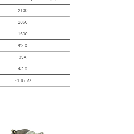
2100
1850
1600
Φ2.0
35A
Φ2.0
≤1.6 mΩ