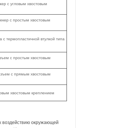
кер с угловым хвостовым
екер с простым хвостовым
а с термопластичной втулкой типа
зъем с простым хвостовым
азъем с прямым хвостовым
ловым хвостовым креплением
 к воздействию окружающей