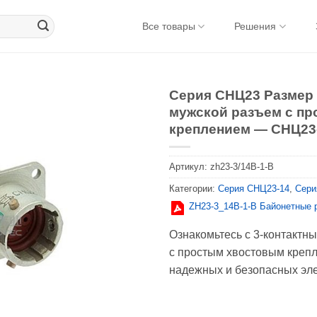
Все товары
Решения
Серия CНЦ23 Размер 
мужской разъем с п
креплением — СНЦ23-
Артикул:
zh23-3/14B-1-B
Категории:
Серия CНЦ23-14
,
Сери
ZH23-3_14В-1-В Байонетные 
Ознакомьтесь с 3-контактн
с простым хвостовым креп
надежных и безопасных эле