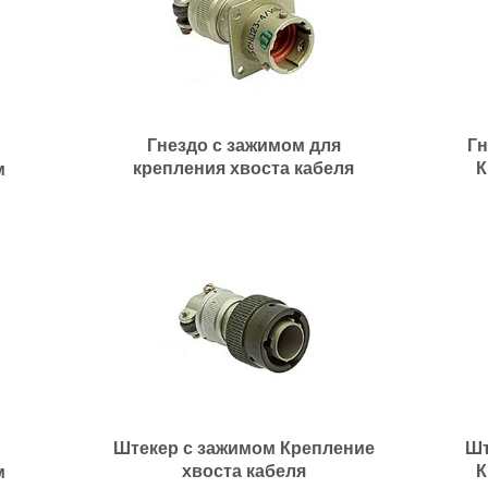
Гнездо с зажимом для
Гн
крепления хвоста кабеля
К
м
Штекер с зажимом Крепление
Шт
хвоста кабеля
К
м