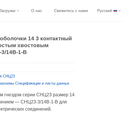
Загрузки
О нас
Свяжитесь с нами
Русский
оболочки 14 3 контактный
ростым хвостовым
3/14В-1-В
я CНЦ23
разъемы Спецификации и листы данных
ым гнездом серии CНЦ23 размер 14
лением — СНЦ23-3/14В-1-В для
ктрических соединений.