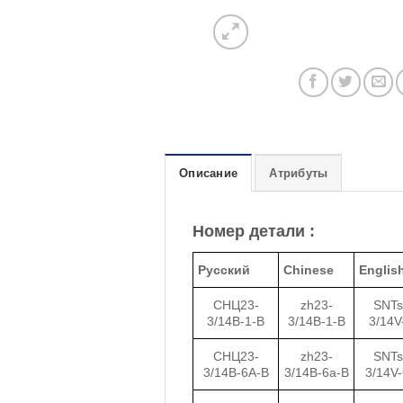
Описание
Атрибуты
Номер детали :
Русский
Chinese
Englis
СНЦ23-
zh23-
SNTs
3/14В-1-В
3/14B-1-B
3/14V
СНЦ23-
zh23-
SNTs
3/14В-6А-В
3/14B-6a-B
3/14V