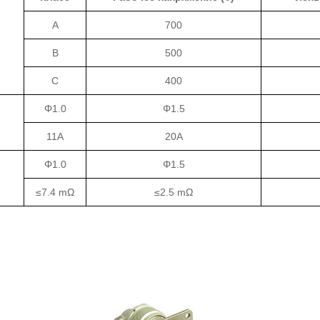
A
700
B
500
C
400
Φ1.0
Φ1.5
11A
20A
Φ1.0
Φ1.5
≤7.4 mΩ
≤2.5 mΩ