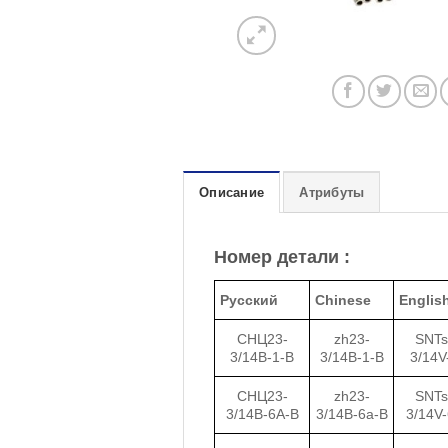
Описание
Атрибуты
Номер детали :
Русский
Chinese
Englis
СНЦ23-
zh23-
SNTs
3/14В-1-В
3/14B-1-B
3/14V
СНЦ23-
zh23-
SNTs
3/14В-6А-В
3/14B-6a-B
3/14V