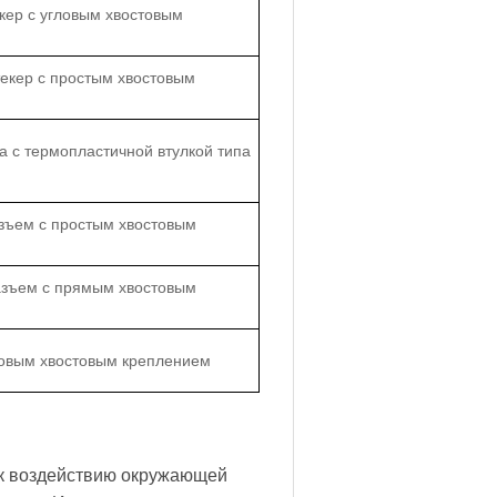
кер с угловым хвостовым
екер с простым хвостовым
а с термопластичной втулкой типа
зъем с простым хвостовым
азъем с прямым хвостовым
ловым хвостовым креплением
 к воздействию окружающей