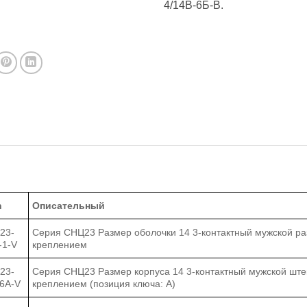
4/14В-6Б-В.
h
Описательный
23-
Серия СНЦ23 Размер оболочки 14 3-контактный мужской ра
-1-V
креплением
23-
Серия СНЦ23 Размер корпуса 14 3-контактный мужской шт
-6A-V
креплением (позиция ключа: A)