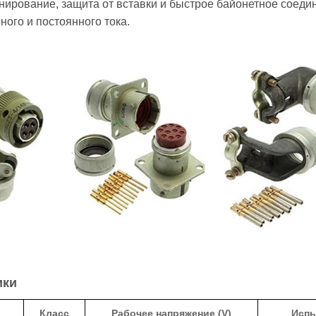
нирование, защита от вставки и быстрое байонетное соеди
ого и постоянного тока.
ики
Класс
Рабочее напряжение (V)
Испы