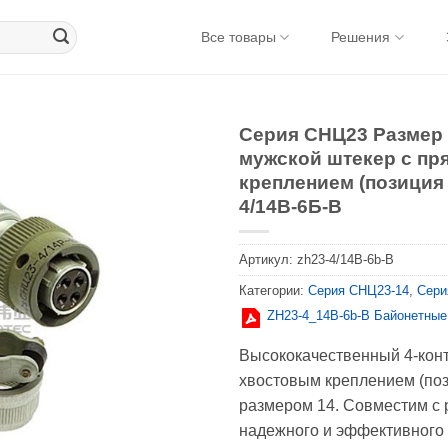
Все товары
Решения
Серия СНЦ23 Размер 
мужской штекер с п
креплением (позиция
4/14В-6Б-В
Артикул:
zh23-4/14B-6b-B
Категории:
Серия CНЦ23-14
,
Сери
ZH23-4_14В-6b-В Байонетные
Высококачественный 4-кон
хвостовым креплением (поз
размером 14. Совместим с
надежного и эффективного