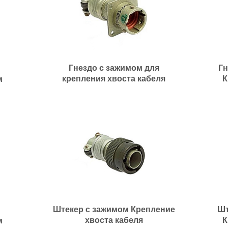
Гнездо с зажимом для
Гн
крепления хвоста кабеля
К
м
Штекер с зажимом Крепление
Шт
хвоста кабеля
К
м