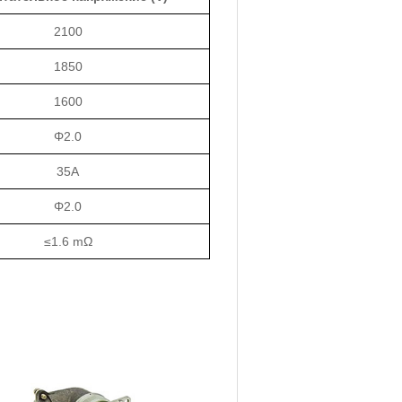
2100
1850
1600
Φ2.0
35A
Φ2.0
≤1.6 mΩ