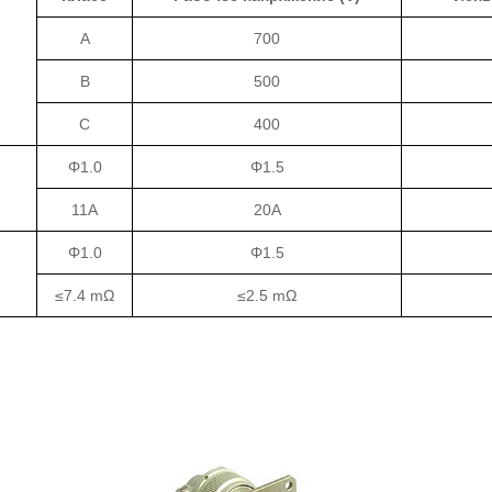
A
700
B
500
C
400
Φ1.0
Φ1.5
11A
20A
Φ1.0
Φ1.5
≤7.4 mΩ
≤2.5 mΩ