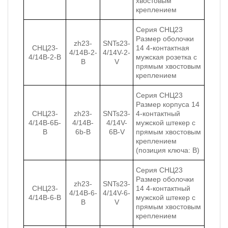
хвостовым
креплением
Серия СНЦ23
Размер оболочки
zh23-
SNTs23-
СНЦ23-
14 4-контактная
4/14B-2-
4/14V-2-
4/14В-2-В
мужская розетка с
B
V
прямым хвостовым
креплением
Серия СНЦ23
Размер корпуса 14
СНЦ23-
zh23-
SNTs23-
4-контактный
4/14В-6Б-
4/14B-
4/14V-
мужской штекер с
В
6b-B
6B-V
прямым хвостовым
креплением
(позиция ключа: B)
Серия СНЦ23
Размер оболочки
zh23-
SNTs23-
СНЦ23-
14 4-контактный
4/14B-6-
4/14V-6-
4/14В-6-В
мужской штекер с
B
V
прямым хвостовым
креплением