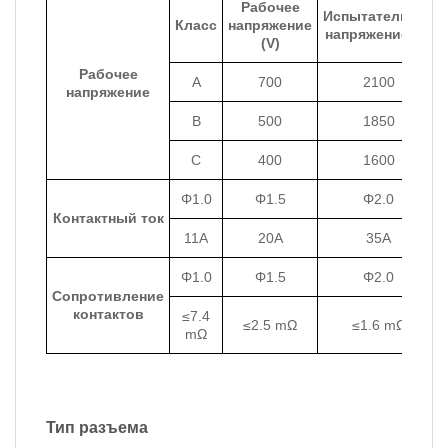
Рабочее
Испытательное
Класс
напряжение
напряжение (V)
(V)
Рабочее
A
700
2100
напряжение
B
500
1850
C
400
1600
Φ1.0
Φ1.5
Φ2.0
Контактный ток
11A
20A
35A
Φ1.0
Φ1.5
Φ2.0
Сопротивление
контактов
≤7.4
≤2.5 mΩ
≤1.6 mΩ
mΩ
Тип разъема