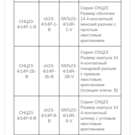
Серия СНЦ23
Размер оболочки
zh23-
SNTs23-
14 4-контактный
СНЦ23-
4/14P-1-
4/14R-
женский разъем с
4/14Р-1-В
B
1-V
простым
хвостовым
креплением
Серия СНЦ23
Размер корпуса 14
4-контактный
СНЦ23-
zh23-
SNTs23-
гнездовой разъем
4/14Р-2Б-
4/14P-
4/14R-
с прямым
В
2b-B
2B-V
хвостовым
креплением
(позиция ключа: B)
Серия СНЦ23
Размер корпуса 14
zh23-
SNTs23-
СНЦ23-
4-контактный
4/14P-8-
4/14R-
4/14Р-8-В
штекер с угловым
B
8-V
хвостовым
креплением