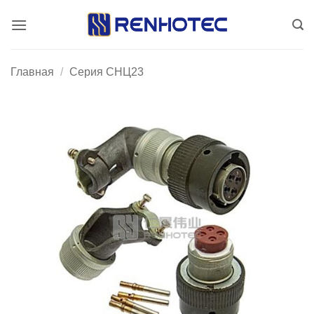
Skip
to
content
Главная
/
Серия CНЦ23