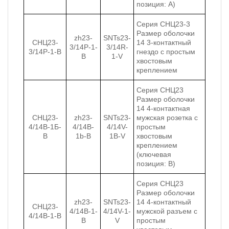
позиция: A)
Серия СНЦ23-3
Размер оболочки
zh23-
SNTs23-
СНЦ23-
14 3-контактный
3/14P-1-
3/14R-
3/14Р-1-В
гнездо с простым
B
1-V
хвостовым
креплением
Серия СНЦ23
Размер оболочки
14 4-контактная
СНЦ23-
zh23-
SNTs23-
мужская розетка с
4/14В-1Б-
4/14B-
4/14V-
простым
В
1b-B
1B-V
хвостовым
креплением
(ключевая
позиция: B)
Серия СНЦ23
Размер оболочки
zh23-
SNTs23-
14 4-контактный
СНЦ23-
4/14B-1-
4/14V-1-
мужской разъем с
4/14В-1-В
B
V
простым