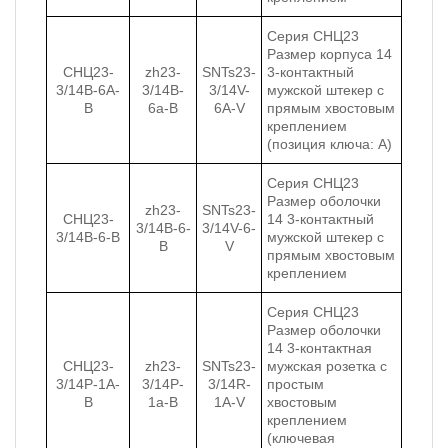
Серия СНЦ23
Размер корпуса 14
СНЦ23-
zh23-
SNTs23-
3-контактный
3/14В-6А-
3/14B-
3/14V-
мужской штекер с
В
6a-B
6A-V
прямым хвостовым
креплением
(позиция ключа: A)
Серия СНЦ23
Размер оболочки
zh23-
SNTs23-
СНЦ23-
14 3-контактный
3/14B-6-
3/14V-6-
3/14В-6-В
мужской штекер с
B
V
прямым хвостовым
креплением
Серия СНЦ23
Размер оболочки
14 3-контактная
СНЦ23-
zh23-
SNTs23-
мужская розетка с
3/14Р-1А-
3/14P-
3/14R-
простым
В
1a-B
1А-V
хвостовым
креплением
(ключевая