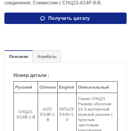
соединения. Совместим с СНЦ23-4/14Р-8-В.
Получить цитату
Описание
Атрибуты
Номер детали :
Русский
Chinese
English
Описательный
Серия СНЦ23
Размер оболочки
zh23-
SNTs23-
14 3-контактный
СНЦ23-
3/14B-1-
3/14V-1-
мужской разъем с
3/14В-1-В
B
V
простым
хвостовым
креплением