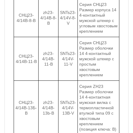
Серия CНЦ23
Размер корпуса 14
zh23-
SNTs23-
СНЦ23-
4-контактный
4/14B-8-
4/14V-8-
4/14В-8-В
мужской штекер с
B
V
угловым хвостовым
креплением
Серия СНЦ23
Размер оболочки
zh23-
SNTs23-
14 4-контактный
СНЦ23-
4/14B-
4/14V-
мужской штекер с
4/14В-11-В
11-B
11-V
простым
хвостовым
креплением
Серия ZH23
Размер оболочки
14 4-контактная
СНЦ23-
zh23-
SNTs23-
мужская вилка с
4/14В-13Б-
4/14B-
4/14V-
термопластичной
В
13b-B
13B-V
втулкой типа 09 с
хвостовым
креплением
(позиция ключа: B)