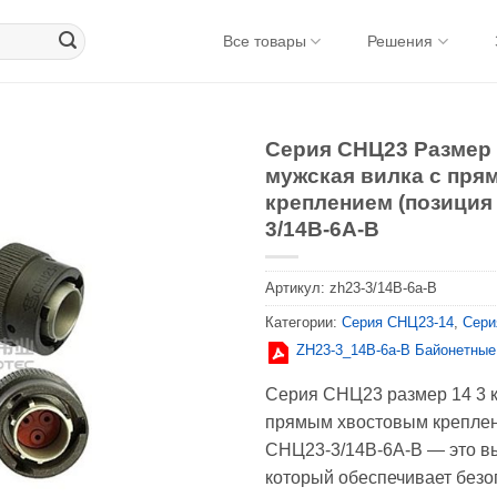
Все товары
Решения
Серия СНЦ23 Размер 
мужская вилка с пр
креплением (позиция
3/14В-6А-В
Артикул:
zh23-3/14B-6a-B
Категории:
Серия CНЦ23-14
,
Сери
ZH23-3_14В-6а-В Байонетные
Серия СНЦ23 размер 14 3 к
прямым хвостовым креплен
СНЦ23-3/14В-6А-В — это в
который обеспечивает безо