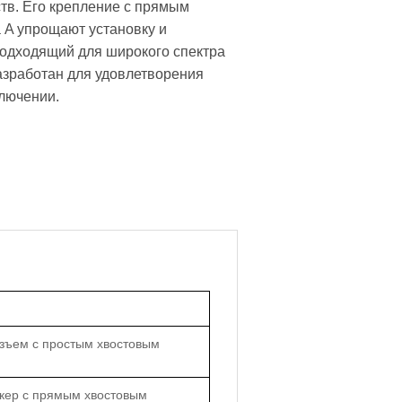
тв. Его крепление с прямым
 A упрощают установку и
подходящий для широкого спектра
азработан для удовлетворения
лючении.
зъем с простым хвостовым
екер с прямым хвостовым