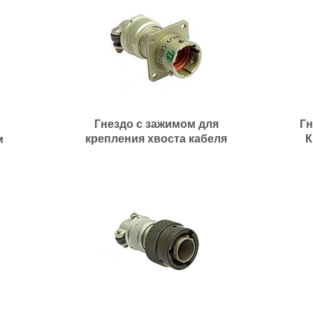
Гнездо с зажимом для
Гн
крепления хвоста кабеля
К
м