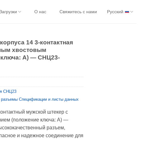
Загрузки
О нас
Свяжитесь с нами
Русский
корпуса 14 3-контактная
ямым хвостовым
 ключа: A) — СНЦ23-
я CНЦ23
 разъемы Спецификации и листы данных
онтактный мужской штекер с
ием (положение ключа: A) —
ысококачественный разъем,
пасное и надежное соединение для