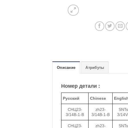
Описание
Атрибуты
Номер детали :
Русский
Chinese
Englis
СНЦ23-
zh23-
SNTs
3/14В-1-В
3/14B-1-B
3/14V
СНЦ23-
zh23-
SNTs