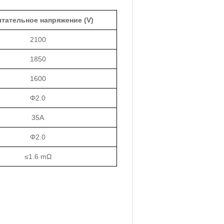
тательное напряжение (V)
2100
1850
1600
Φ2.0
35A
Φ2.0
≤1.6 mΩ