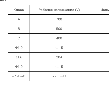
Класс
Рабочее напряжение (V)
Испы
A
700
B
500
C
400
Φ1.0
Φ1.5
11A
20A
Φ1.0
Φ1.5
≤7.4 mΩ
≤2.5 mΩ