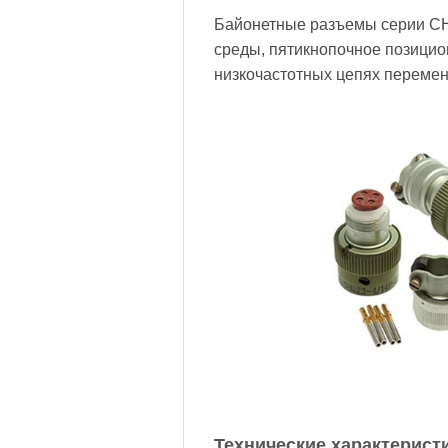
Байонетные разъемы серии СН
среды, пятикнопочное позицио
низкочастотных цепях переменн
Технические характерист