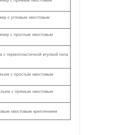
текер с прямым хвостовым
кер с угловым хвостовым
екер с простым хвостовым
а с термопластичной втулкой типа
зъем с простым хвостовым
азъем с прямым хвостовым
ловым хвостовым креплением