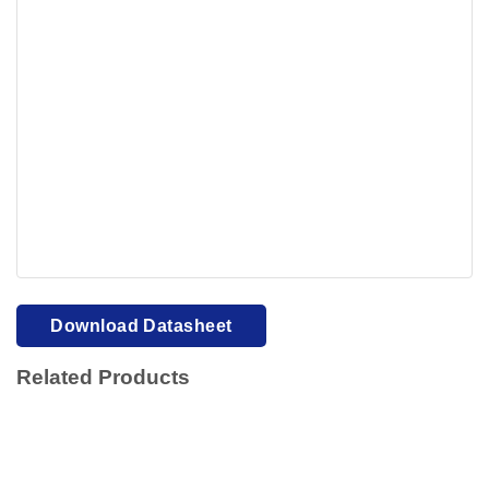
Your browser cannot display PDFs. Please download to
view.
Download PDF
Download Datasheet
Related Products