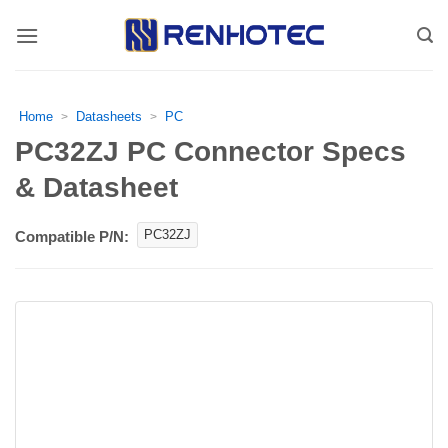
Skip
to
content
Home
Datasheets
PC
>
>
PC32ZJ PC Connector Specs
& Datasheet
PC32ZJ
Compatible P/N: