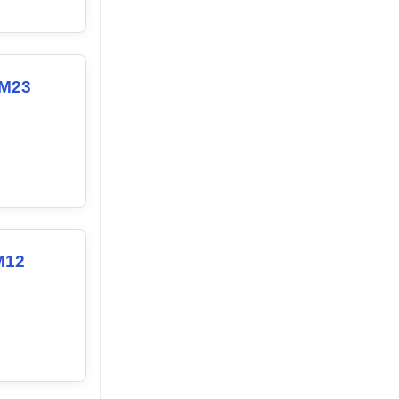
 M23
M12