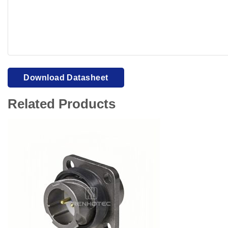
Your browser cannot display PDFs. Please download to view
Download Datasheet
Related Products