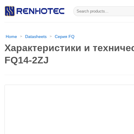
Skip
Искать:
to
content
Home
Datasheets
Серия FQ
>
>
Характеристики и техниче
FQ14-2ZJ