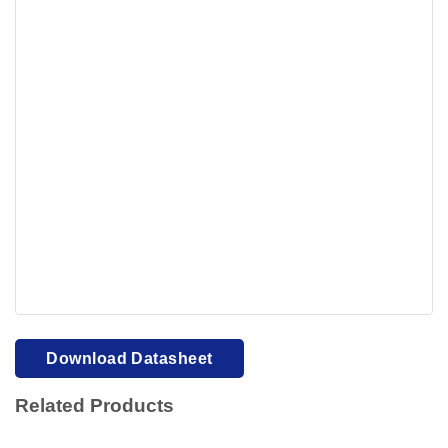
Your browser cannot display PDFs. Please download to
view.
Download PDF
Download Datasheet
Related Products