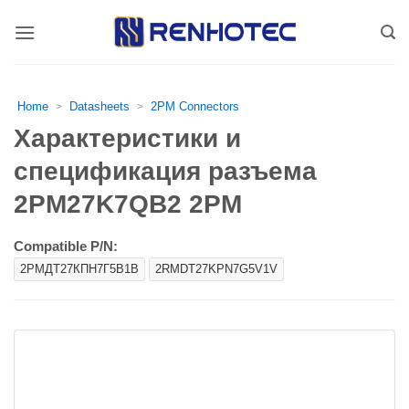
Skip
to
content
Home
Datasheets
2PM Connectors
>
>
Характеристики и
спецификация разъема
2PM27K7QB2 2PM
Compatible P/N:
2РМДТ27КПН7Г5В1В
2RMDT27KPN7G5V1V