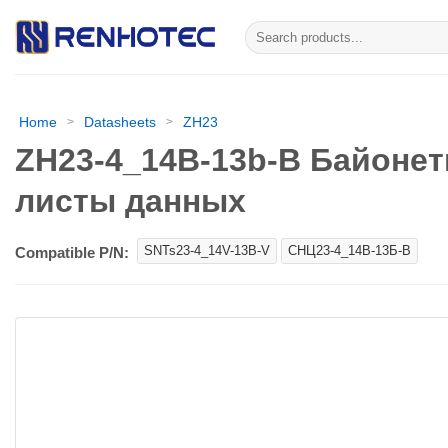
Skip
Искать:
to
content
Home
Datasheets
ZH23
>
>
ZH23-4_14В-13b-В Байоне
листы данных
SNTs23-4_14V-13B-V
СНЦ23-4_14В-13Б-В
Compatible P/N: