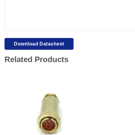
Your browser cannot display PDFs. Please download to view
Download Datasheet
Related Products