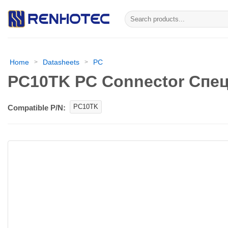
Skip
Искать:
to
content
Home
Datasheets
PC
>
>
PC10TK PC Connector Спец
PC10TK
Compatible P/N: