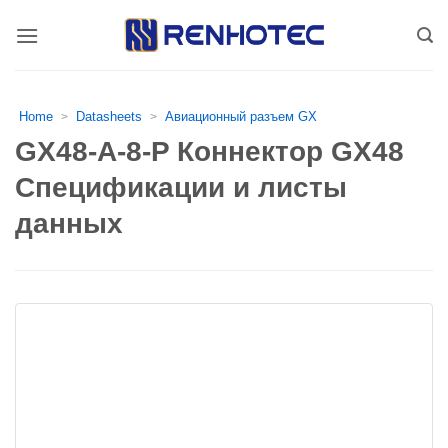
Skip
to
content
Home
Datasheets
Авиационный разъем GX
>
>
GX48-A-8-P Коннектор GX48
Спецификации и листы
данных