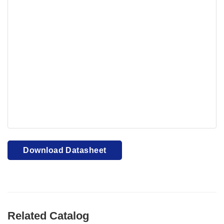
Your browser cannot display PDFs. Please download to
view.
Download PDF
Download Datasheet
Related Catalog