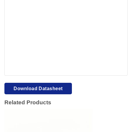
Your browser cannot display PDFs. Please download to
view.
Download PDF
Download Datasheet
Related Products