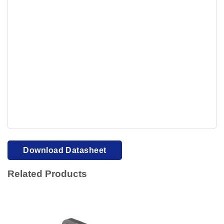
Your browser cannot display PDFs. Please download to
view.
Download PDF
Download Datasheet
Related Products