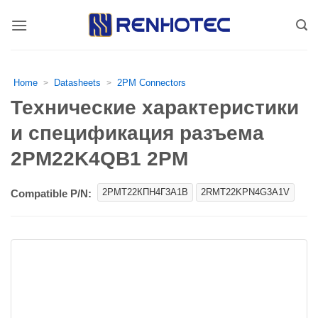
Skip
to
content
Home
Datasheets
2PM Connectors
>
>
Технические характеристики
и спецификация разъема
2PM22K4QB1 2PM
2РМТ22КПН4Г3А1В
2RMT22KPN4G3A1V
Compatible P/N: