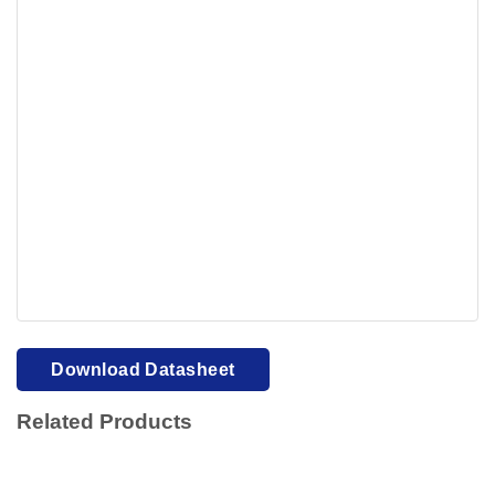
Your browser cannot display PDFs. Please download to
view.
Download PDF
Download Datasheet
Related Products