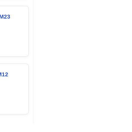
 M23
M12