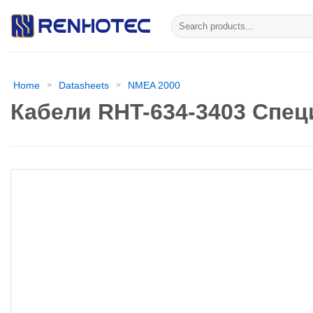
Skip
Искать:
to
content
Home
Datasheets
NMEA 2000
>
>
Кабели RHT-634-3403 Спе