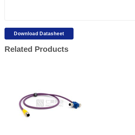
Your browser cannot display PDFs. Please download to view
Download Datasheet
Related Products